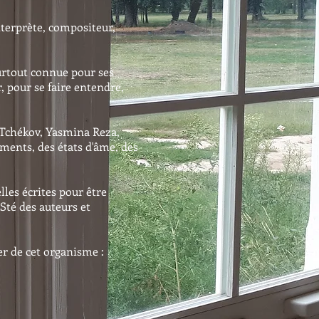
nterprète, compositeur,
surtout connue pour ses
, pour se faire entendre,
, Tchékov, Yasmina Reza,
iments, des états d'âme, des
lles écrites pour être
Sté des auteurs et
r de cet organisme :