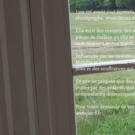
Lisa est avant tout écrivai
chorégraphe, musicienne e
Elle écrit des romans, des a
pièces de théâtre où elle s
vaut toujours mieux que la 
Influencée par les oeuvres 
Molière et bien d'autres, e
joies et des souffrances qu
Ce site ne propose que des e
jouées par des enfants, que
compositeurs dramatiques)
Pour toute demande de text
www.sacd.fr