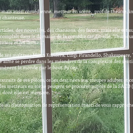
n, mais aussi comédienne, metteur en scène, prof de théâtre, i
t chanteuse.
rticles, des nouvelles, des chansons, des farces, mais elle est 
e complaît dans le domaine de la comédie car dit-elle, "l'humour
colère et les larmes."
de ses maîtres : Milan Kundera, Luigi Pirandello, Shakespeare
lle aime se perdre dans les méandres de la complexité des sent
i mènent le monde par le bout du nez.
xtraits de ses pièces, celles destinées aux troupes adultes et ce
 les metteurs en scène peuvent se procurer auprès de la SACD (
, dont elle est membre.
e ou d'autorisation de représentation merci de vous rapproche